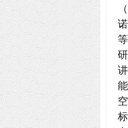
（
诺
空