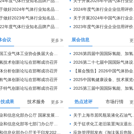
24年度气体行业知名品牌产品公示公告
关于开展2025年中国气体行业企业信用等级评价工作的通知
好2024年气体行业知名品牌产品申报、推荐工作的通知
2024年度气体行业企业信用评价结果
好2023年气体行业知名品牌产品申报、推荐工作的通知
关于开展2024年中国气体行业企业信用等级评价工作 的通知
22年度气体行业知名品牌产品公示公告
2023年度气体行业企业信用评价结果
体会议
展会信息
更多
更
业气体工业协会换届大会暨第三十六次会员大会在福州成功召开
2026第四届中国国际氢能、加氢站及燃料电池设备、技术展览会邀请函
氢技术创新论坛在邯郸成功召开
2026第二十七届中国国际气体设备、技术与应用展览会邀请函
体分析创新论坛在邯郸成功召开
【展会预告】2026中国气体协会系列展 我们相约10月南京 抢先预订展位 可享早鸟福利！
有气体创新论坛在邯郸成功召开
2025中国氧健康设备、技术展览
子特气创新论坛在邯郸成功召开
2025第三届中国国际氢能、加氢站及燃料电池设备、技术展览会
科技成果
技术服务
热点述评
市场行情
更多
更
部办公厅 国家发展改革委办公厅 市场监管总局办公厅关于组织开展2026年度重点行业能效、碳效领跑者企业推荐工作的通知
关于上海市居民瓶装液化石油气基准价的通知
化部等七部门办公厅（办公室）关于开展2026年工业和信息化领域 创新任务揭榜挂帅工作的通知
关于征求化工老旧装置淘汰退出和更新改造工作方案（征求意见稿）意见的通知
息化部办公厅关于印发2026年度国家工业节能监察任务清单的通知
应急管理部发布《淘汰落后危险化学品安全生产工艺技术设备目录（第二批）》