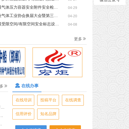
气体压力容器安全附件安全检查的通知
04-29
业协会换届大会暨第三十六次会员大会在福州成功召开
04-20
空间/有限空间安全标志设置及作业要求安全检查的通知
04-08
能及利用百人会成立大会暨第一次会议在中山召开
2025中国气体协
更多
在线办事
多
在线培训
投稿平台
在线调查
工
信用评价
知名品牌