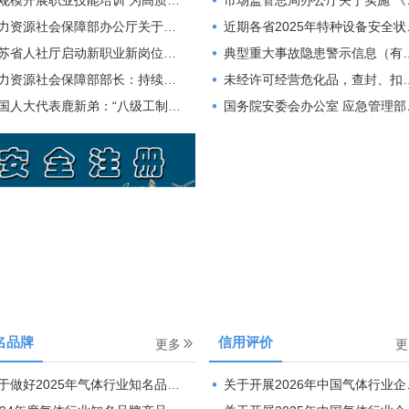
职业技能培训 为高质量发展提供技能人才支撑——《人力资源和社会保障事业发展“十五五”规划》系列解读
市场监管总局办公厅关于实施 《特种设备使用管理规则》若干问题的通知
社会保障部办公厅关于对拟发布船舶岸基管理工程技术人员等职业信息进行公示的公告
近期各省2025年特种设备安全状况汇总
苏省人社厅启动新职业新岗位培育行动
典型重大事故隐患警示信息（有限空间作业）
资源社会保障部部长：持续加大新职业开发力度
未经许可经营危化品，查封、扣押、立案侦查
人大代表鹿新弟：“八级工制度是为国家培养人才”
国务院安委会办公室 应急管理部关于 开展2025年全国“安全生产月”活动的通知
名品牌
信用评价
更多
更
好2025年气体行业知名品牌产品申报、推荐工作的通知
关于开展2026年中国气体行业企业信用等级评价工作的通知