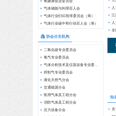
中科富海科技股份有限公司
大规模开展
氧健康促进委员会
洛阳建龙微纳新材料股份有限公司
人力资源
气体储能与利用百人会
成都新炬化工有限公司
江
气体行业ESG智库委员会（筹）
湖北和远气体股份有限公司
人力
气体行业碳中和行动百人会（筹）
上海瑞气气体科技有限公司
全国
协会分支机构
北京科技大学大安全科学研究院
中国计量科学研究院
二氧化碳专业委员会
陕西秦风气体股份有限公司
氢气专业委员会
中船(邯郸)派瑞特种气体股份有限公司
气体分析技术及仪器设备专业委员会
四川空分设备（集团）有限责任公司
焊割气专业委员会
浙江宏源气体有限公司
液化天然气分会
沈阳洪生气体有限公司
交通能源分会
重庆同辉气体有限公司
医用气体及工程分会
知
四川侨源气体股份有限公司
消防气体及工程分会
北京东方医用气体有限公司
关于做
压力设备分会
宁波三安制阀有限公司