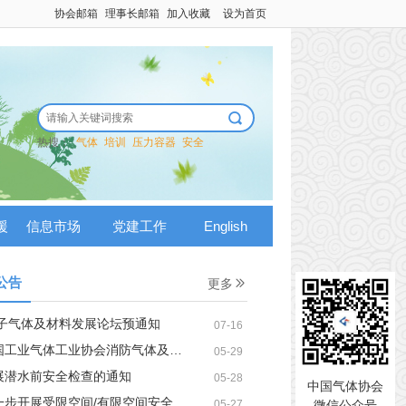
协会邮箱
理事长邮箱
加入收藏
设为首页
热搜：
气体
培训
压力容器
安全
援
信息市场
党建工作
English
公告
更多
电子气体及材料发展论坛预通知
07-16
气体工业协会消防气体及工程分会会员铜牌延期通知
05-29
展潜水前安全检查的通知
05-28
中国气体协会
受限空间/有限空间安全标志设置及作业要求安全检查的通知
05-27
微信公众号