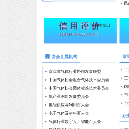
民政部办
北京首钢气体有限公司
大连大特气体股份有限公司
太原市泰能气体有限公司
关闭窗口
新疆鼎圣能源科技有限公司
政
协会直属机构
浙江金象科技有限公司
工业和信息
重庆瑞信气体有限公司
京津冀气体行业协同发展联盟
工信部
山西兴业投资控股集团有限公司 气体分公司
中国气体协会混合气体技术委员会
国家能源
湖南蓝旗格气体有限公司
中国气体协会团体标准技术委员会
市场监
陕西燃气集团有限公司
氦产业创新发展委员会
市场监
上海甲佳智能科技有限公司
氢能供应与利用百人会
中工数字科技（苏州）有限公司
电子气体及材料百人会
职
杭州中泰深冷技术股份有限公司
气体行业数字人工智能百人会