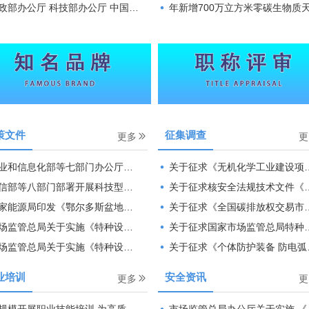
公厅 科技部办公厅 中国科协办公厅关于印发《国际科技组织成立登记指引》的通知
年新增700万立方米零碳生物质天然气！宝能昆仑这个项目正式向宝钢股份供
策文件
征集调查
更多
更
化部等七部门办公厅（办公室）关于开展2026年工业和信息化领域 创新任务揭榜挂帅工作的通知
关于征求《无机化学工业建设项目环境影响评价文件审批原则（征求意见稿）》意见的函
等八部门部署开展科技型企业创新政策扶持“一件事”专项行动
关于征求核安全法规技术文件《氘氚聚变实验装置安全分析工作指南（征求意见稿）》意见的函
局印发《鄂尔多斯盆地东部区域煤层气增储上产行动方案（2026—2030年）》
关于征求《全国碳排放权交易市场2025、2026年度发电行业以及2026年度钢铁、水泥、铝冶炼行业配额总量和分配方案（征求意见稿）》意见的函
管总局关于实施《特种设备焊接 操作人员考核细则》有关问题的通知
关于征求国家市场监管总局特种设备局《压力管道定期检验规则—公用管道（征求意见稿）》意见的函
管总局关于实施《特种设备使用管理规则》若干问题的通知
关于征求《个体防护装备 防电弧装备 第1部分：头罩和面屏 （征求意见稿）》等25项强制性国家标准意见的函
业培训
安全资讯
更多
更