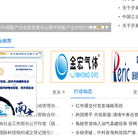
关于开展
中国工业气体工
关于开展受限
2025中国氦产业创新发展论坛暨中国氦产业共链行动会议在杭州成功召开
中国气体储
会推荐
会动态
行业动态
更多
更
社会组织评比表彰活动管理办法》解读
亿华通交付首套储能系统
、中央社会工作部联合印发《社会组织评比表彰活动管理办法》
跨国携手 共筑新篇-浦项中泰合资高纯稀有气体工厂在韩竣
会工作部办公厅印发《脱钩全国性行业协会商会相关活动负面清单》
氢能管道纳入油气基建统筹 管网建设破解储运瓶颈
国际科技组织成立登记指引》解读
全链突破，中科富海构筑国产液氦自主保障体系