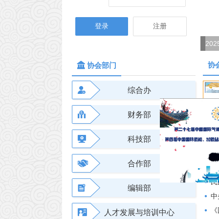
登录
注册
中国气体协会第三十五次会员大会暨“邯郸·中国气谷三年行动计划”发布会在邯郸召开
协
协会部门
综合办
财务部
科技部
协
合作部
《
民政部
编辑部
中央社
《
人才发展与培训中心