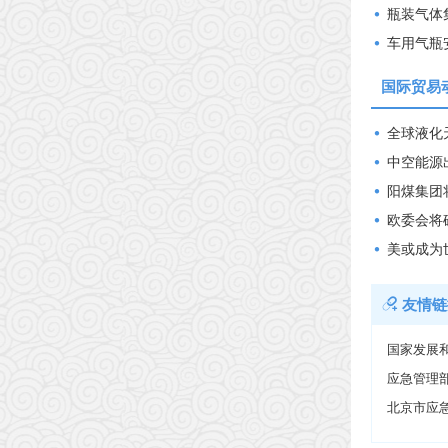
瓶装气体
车用气瓶
国际贸易
全球液化
中空能源
阳煤集团
欧委会将
美或成为
友情链
国家发展
应急管理
北京市应