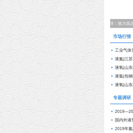
和管道研究30年，坚持研究项目务必“落地”
市场行情
工业气体
液氮|江
液氧|山
液氩|包
液氧|山
专题调研
2019—
国内外液
2019年