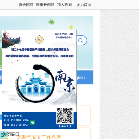
协会邮箱
理事长邮箱
加入收藏
设为首页
热搜：
气体
培训
压力容器
安全
援
信息市场
党建工作
English
焊割气专委简介
关闭窗口
焊割气专委工作条例