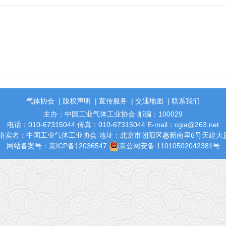
气体协会
|
版权声明
|
宣传服务
|
交通地图
|
联系我们
主办：中国工业气体工业协会 邮编：100029
电话：010-67315044 传真：010-67315044 E-mail：cgia@263.net
络实名：中国工业气体工业协会 地址：北京市朝阳区惠新南里6号天建大厦
网站备案号：
京ICP备12036547
京公网安备 11010502042381号