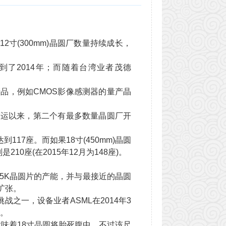
寸(300mm)
晶圆
厂数量持续成长，
到了2014年；而随着台湾业者茂德
产品，例如CMOS影像感测器的量产晶
营运以来，第二个有最多数量晶圆厂开
17座。而如果18寸(450mm)晶圆
10座(在2015年12月为148座)。
45K晶圆片的产能，并与最接近的晶圆
段扩张。
之一，设备业者ASML在2014年3
兆。
意味着18寸晶圆将胎死腹中，不过该尺