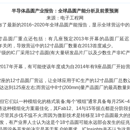
半导体晶圆产业报告：全球晶圆产能分析及前景预测
来源：电子工程网
布了最新的2016~2020年全球
晶圆
产能报告，显示全球营运中的12
寸
晶圆
厂重点还包括：有几座预定2013年开幕的晶圆厂延迟
013年关闭，导致营运中的12寸晶圆厂数量在2013首度减少。
级的IC厂采用12寸晶圆(有大量研发晶片厂以及少数生产非IC
017年开幕，有可能使该年度成为自2014年有9座晶圆厂开始
的12寸晶圆厂营运，让全球应用于IC生产的12寸晶圆厂总数达到1
到125座左右;而营运中8寸(200mm)量产晶圆厂的最高数量则是2
们以一种模组化的格式装备;每个“模组”通常具备每月25K~
经将这种模组化方案最佳化，其Fab12、14与15等据点都是分阶
其步伐不愠不火;而因为微影技术是转移至18寸晶圆最大的挑战
开发，有产业界人士认为这是个18寸晶圆可能永远部会发生的征
圆设备开发的决定是基于客户的要求。ICInsights并不认为这