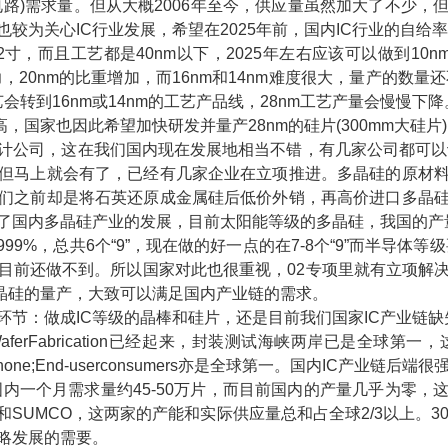
成电路)需求量。但从大概2006年至今，供应量虽然加大了不少，
较为关心IC行业发展，希望在2025年前，国内IC行业的自给率
而且工艺都是40nm以下，2025年左右应该可以做到10n
主力，20nm的比重增加，而16nm和14nm难度很大，量产的数量还
会转到16nm或14nm的工艺产品线，28nm工艺产量会慢慢下
很高，国家也因此希望加快研发并量产28nm的硅片(300mm大硅
司，这在我们国内现在发展地相当不错，有几家公司都可以设计到
，但马上就会有了，已经有几家企业在立项推进。多晶硅的原材
们之前却是将石英还原成金属硅后低价外销，再高价进口多晶
了国内多晶硅产业的发展，目前太阳能等级的多晶硅，我国的产
9%，总共6个“9”，现在做的好一点的在7-8个“9”而半导体等级
目前还做不到。所以国家对此也很重视，02专项里就有立项解
的多晶硅的量产，大致可以满足国内产业链的需求。
节：做成IC等级的晶棒和硅片，还是目前我们国家IC产业链缺
erFabrication已经起来，封装测试海峡两岸已是全球第一
e;End-userconsumers亦是全球第一。国内IC产业链后
内一个月需求量约45-50万片，而目前国内的产量几乎为零，
SUMCO，这两家的产能和实际供应量总和占全球2/3以上。3
略发展的需要。