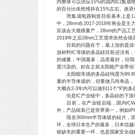
内整体可以供应15%的国内IC(集
的百分比依然维持在15%左右。政府也
而集成电路制造目前基本上是12寸，
中，28nm在2017-2018年将会是
应该会大规模量产，28nm的产品工艺
2019年之后28nm工艺需求依然会
目前的问题在于，最上游的是设计公
游材料IC等级的多晶硅目前还没有
的储量，中国最多，品质最好，但我
度污染的。好在之前太阳能产业带动
太阳能等级的多晶硅纯度为99.999
量的半导体级的，但要做几吨单晶，
大概在2-3年内可以做到11个“9”
但是IC产业链中，多晶硅的下游环
目前，在产业链后端，国内ICWaf
外，产品组装已是世界第一，例如iPhon
现在300mm半导体级的硅片，国
环，全球日本生产的最多，日本信越和
链缺失的重要一环，也是国家安全战