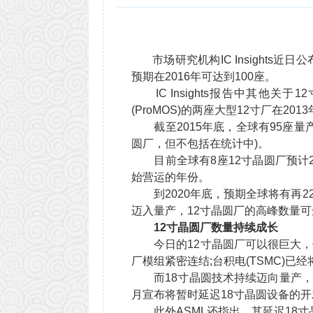
市场研究机构IC Insights近日公
预期在2016年可达到100座。
IC Insights报告中其他关于12
(ProMOS)的两座大型12寸厂在2
截至2015年底，全球有95座量产
圆厂，但不包括在统计中)。
目前全球有8座12寸晶圆厂预计2
始营运的年份。
到2020年底，预期全球将有再22座
迈入量产，12寸晶圆厂的高峰数量可达达
12
寸晶圆厂数量持续成长
今日的12寸晶圆厂可以很巨大，但它
厂模组紧密连结;台积电(TSMC)已
而18寸晶圆技术持续迈向量产，尽管
月宣布将暂时延迟18寸晶圆设备的
此外ASML还指出，其延迟18寸晶