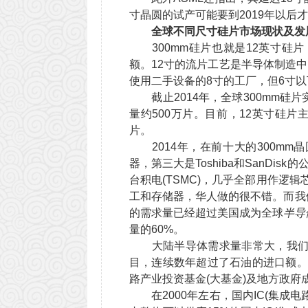
寸晶圆的试产可能要到2019年以后
全球不同尺寸硅片市场现状及发
300mm硅片也就是12英寸硅片，
额。12寸的流片工艺是
半导体
制造中
使用二手设备的8寸的工厂，但6寸
截止2014年，全球300mm硅片
量约500万片。目前，12英寸硅片主
片。
2014年，在前十大的300mm
器，第三大是Toshiba和San
台积电(TSMC)，几乎全部用作逻辑
工和存储器，华人做的很不错。而我
的需求量已经超过美国成为全球
半导
量的60%。
大陆半导体需求量非常大，我们自己
目，连续数年超过了石油的进口额。
路产业投资基金(大基金)及地方政
在2000年左右，国内IC(集成电