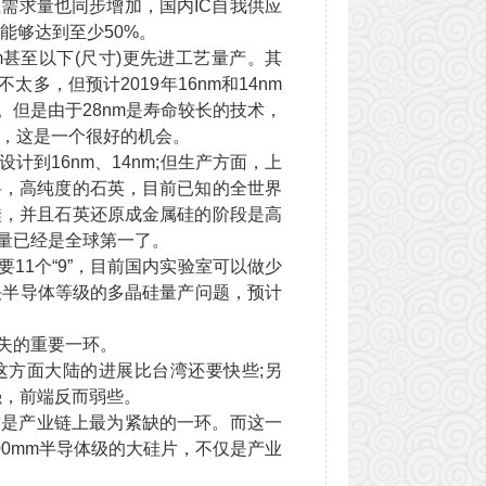
但需求量也同步增加，国内IC自我供应
能够达到至少50%。
m甚至以下(尺寸)更先进工艺量产。其
不太多，但预计2019年16nm和14nm
降。但是由于28nm是寿命较长的技术，
片)，这是一个很好的机会。
16nm、14nm;但生产方面，上
料，高纯度的石英，目前已知的全世界
硅，并且石英还原成金属硅的阶段是高
量已经是全球第一了。
要11个“9”，目前国内实验室可以做少
决半导体等级的多晶硅量产问题，预计
失的重要一环。
，这方面大陆的进展比台湾还要快些;另
端很强，前端反而弱些。
这是产业链上最为紧缺的一环。而这一
00mm半导体级的大硅片，不仅是产业