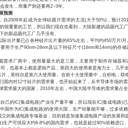
才会发生，而量产则还要再2~3年。
展预测
自2009年起成为全球硅圆片需求的主流(大于50%)，预计20
的很重要的工艺，所以我们现在也看到，大陆新建的晶圆代工厂
以下的新晶圆代工厂几乎没有。
实际出片量已占各种硅片出片量的65%左右，平均约450万片/月。
要用于生产90nm-28nm及以下特征尺寸(16nm和14nm)
晶圆需求厂商中，使用量最大的是三星，主要用于制作存储器
Disk的公司，也基本上都是逻辑产品，第四大的使用者是海力士，几
芯片，英特尔是第六大使用量。在前十大使用量中，台积电，联电(UMC
们国内对12寸硅片的需求量，也开始起来了，从
半导体
市场的需
体
需求最大的国家，2010年左右，中国大陆半导体的需求量占全球
的IC(集成电路)产业生产量不够，所以现在IC(集成电路)
中国作为IC(集成电路)的使用大国，生产却量能不够，过多依
府成立的集成电路专项基金，目的就是加速集成电路产业的发展和
路)生产可供应大约6-8%的国内需求，也就是超过90%依赖进