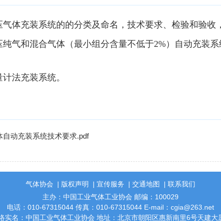
压气体充装系统的的分类及命名，技术要求、检验和验收
压纯气和混合气体（最小组分含量不低于2%）自动充装系
量计法充装系统。
压气体自动充装系统技术要求.pdf
气体协会
|
版权声明
|
宣传服务
|
交通地图
|
联系我们
主办：中国工业气体工业协会 邮编：100029
电话：010-67315044 传真：010-67315044 E-mail：cgia@263.net
络实名：中国工业气体工业协会 地址：北京市朝阳区惠新南里6号天建大厦