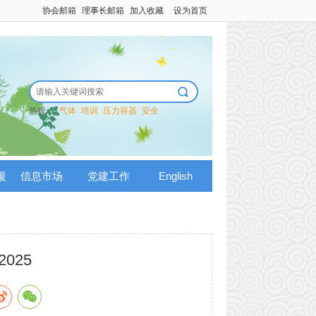
协会邮箱
理事长邮箱
加入收藏
设为首页
热搜：
气体
培训
压力容器
安全
援
信息市场
党建工作
English
025