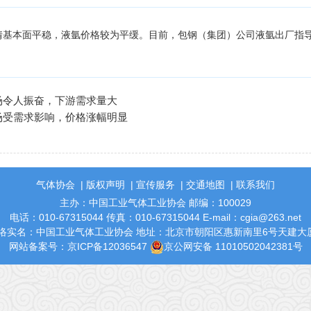
基本面平稳，液氩价格较为平缓。目前，包钢（集团）公司液氩出厂指导报
场令人振奋，下游需求量大
场受需求影响，价格涨幅明显
气体协会
|
版权声明
|
宣传服务
|
交通地图
|
联系我们
主办：中国工业气体工业协会 邮编：100029
电话：010-67315044 传真：010-67315044 E-mail：cgia@263.net
络实名：中国工业气体工业协会 地址：北京市朝阳区惠新南里6号天建大厦
网站备案号：
京ICP备12036547
京公网安备 11010502042381号